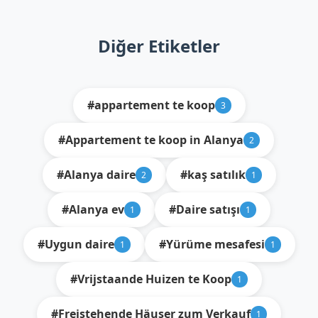
Diğer Etiketler
#appartement te koop
3
#Appartement te koop in Alanya
2
#Alanya daire
#kaş satılık
2
1
#Alanya ev
#Daire satışı
1
1
#Uygun daire
#Yürüme mesafesi
1
1
#Vrijstaande Huizen te Koop
1
#Freistehende Häuser zum Verkauf
1