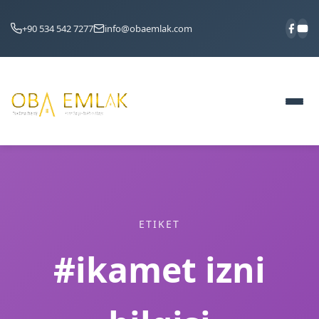
+90 534 542 7277
info@obaemlak.com
ETIKET
#ikamet izni