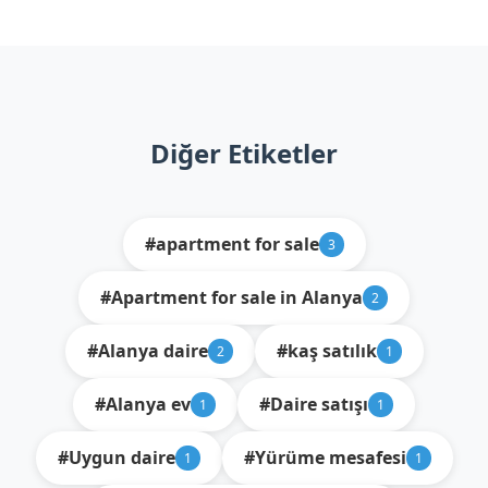
Diğer Etiketler
#apartment for sale
3
#Apartment for sale in Alanya
2
#Alanya daire
#kaş satılık
2
1
#Alanya ev
#Daire satışı
1
1
#Uygun daire
#Yürüme mesafesi
1
1