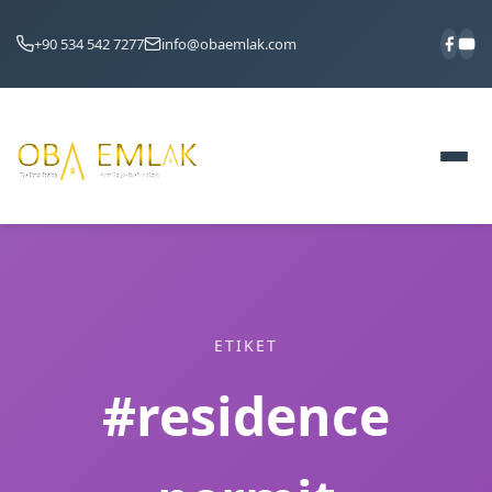
+90 534 542 7277
info@obaemlak.com
ETIKET
#residence