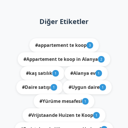
Diğer Etiketler
#appartement te koop
3
#Appartement te koop in Alanya
2
#kaş satılık
#Alanya ev
1
1
#Daire satışı
#Uygun daire
1
1
#Yürüme mesafesi
1
#Vrijstaande Huizen te Koop
1