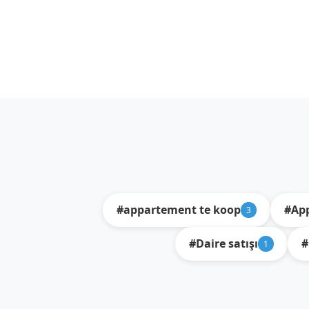
#appartement te koop
#App
3
#Daire satışı
#
1