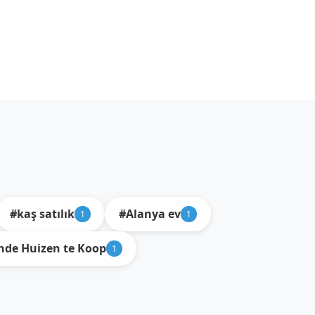
#kaş satılık
#Alanya ev
1
1
nde Huizen te Koop
1