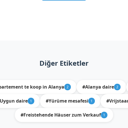
Diğer Etiketler
artement te koop in Alanya
#Alanya daire
2
2
Uygun daire
#Yürüme mesafesi
#Vrijstaa
1
1
#Freistehende Häuser zum Verkauf
1