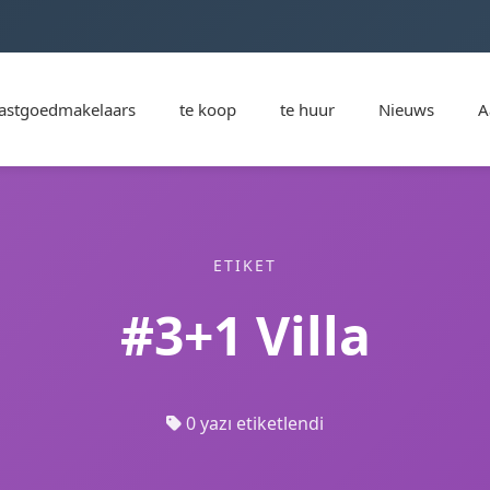
astgoedmakelaars
te koop
te huur
Nieuws
A
ETIKET
#3+1 Villa
0 yazı etiketlendi