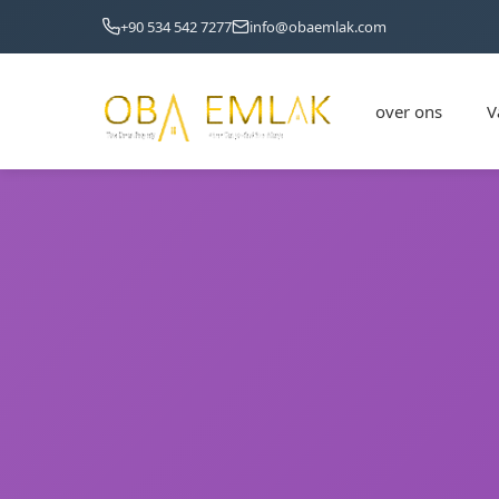
+90 534 542 7277
info@obaemlak.com
over ons
V