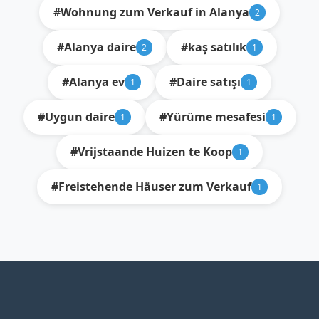
#Wohnung zum Verkauf in Alanya
2
#Alanya daire
#kaş satılık
2
1
#Alanya ev
#Daire satışı
1
1
#Uygun daire
#Yürüme mesafesi
1
1
#Vrijstaande Huizen te Koop
1
#Freistehende Häuser zum Verkauf
1