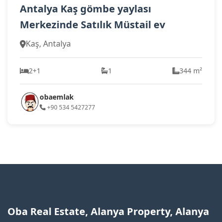
Antalya Kaş gömbe yaylası
Merkezinde Satılık Müstail ev
Kaş, Antalya
2+1
1
344 m²
obaemlak
+90 534 5427277
Oba Real Estate, Alanya Property, Alanya