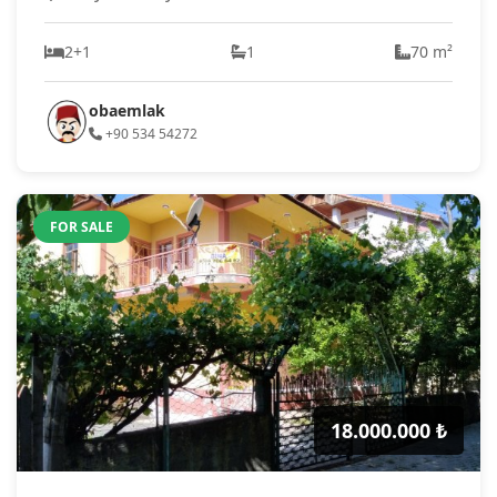
2+1
1
70 m²
obaemlak
+90 534 54272
FOR SALE
18.000.000 ₺