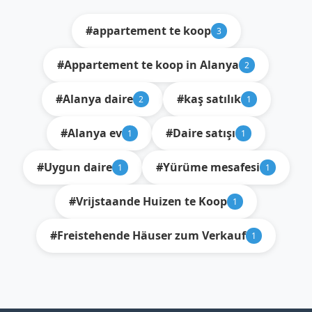
#appartement te koop
3
#Appartement te koop in Alanya
2
#Alanya daire
#kaş satılık
2
1
#Alanya ev
#Daire satışı
1
1
#Uygun daire
#Yürüme mesafesi
1
1
#Vrijstaande Huizen te Koop
1
#Freistehende Häuser zum Verkauf
1