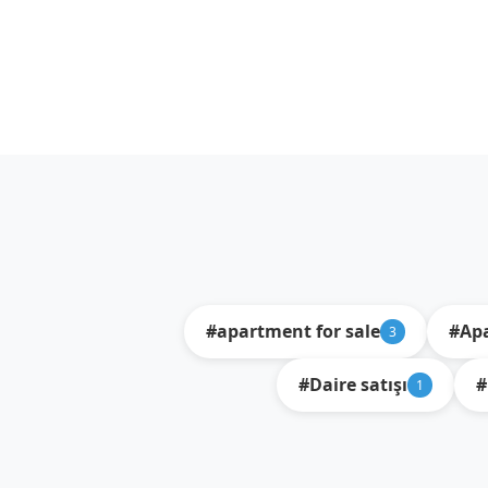
#apartment for sale
#Apa
3
#Daire satışı
#
1