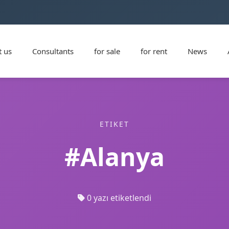
 us
Consultants
for sale
for rent
News
ETIKET
#Alanya
0 yazı etiketlendi