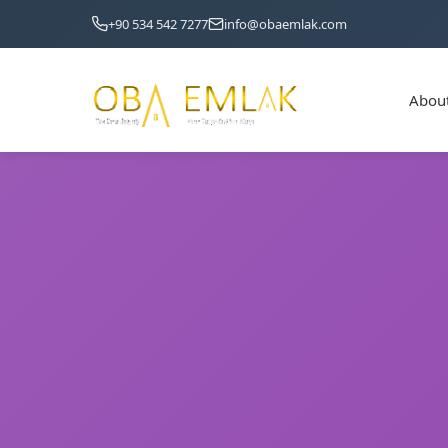
+90 534 542 7277
info@obaemlak.com
About