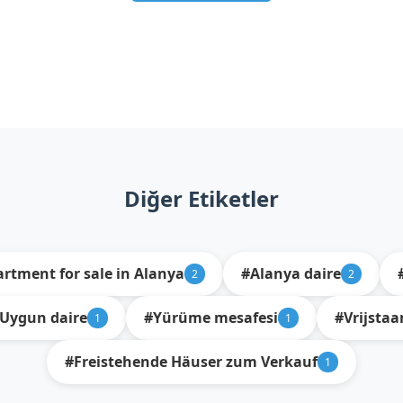
Diğer Etiketler
rtment for sale in Alanya
#Alanya daire
2
2
Uygun daire
#Yürüme mesafesi
#Vrijstaa
1
1
#Freistehende Häuser zum Verkauf
1