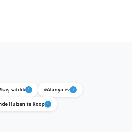
#kaş satılık
#Alanya ev
1
1
nde Huizen te Koop
1