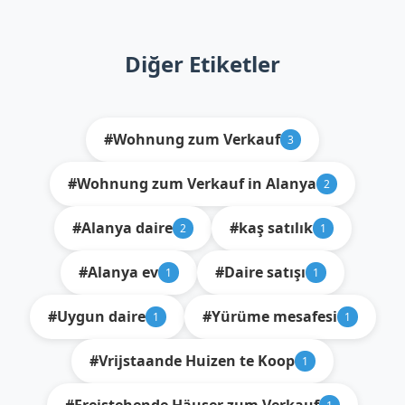
Diğer Etiketler
#Wohnung zum Verkauf
3
#Wohnung zum Verkauf in Alanya
2
#Alanya daire
#kaş satılık
2
1
#Alanya ev
#Daire satışı
1
1
#Uygun daire
#Yürüme mesafesi
1
1
#Vrijstaande Huizen te Koop
1