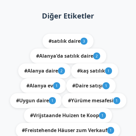
Diğer Etiketler
#satılık daire
3
#Alanya'da satılık daire
2
#Alanya daire
#kaş satılık
2
1
#Alanya ev
#Daire satışı
1
1
#Uygun daire
#Yürüme mesafesi
1
1
#Vrijstaande Huizen te Koop
1
#Freistehende Häuser zum Verkauf
1