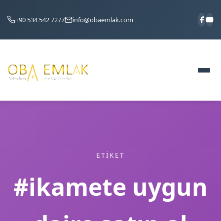
+90 534 542 7277
info@obaemlak.com
ETIKET
#ikamete uygun