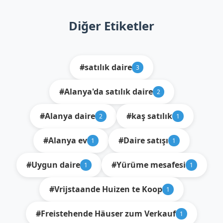
Diğer Etiketler
#satılık daire
3
#Alanya'da satılık daire
2
#Alanya daire
#kaş satılık
2
1
#Alanya ev
#Daire satışı
1
1
#Uygun daire
#Yürüme mesafesi
1
1
#Vrijstaande Huizen te Koop
1
#Freistehende Häuser zum Verkauf
1