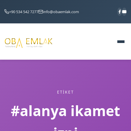
+90 534 542 7277
info@obaemlak.com
ETIKET
#alanya ikamet