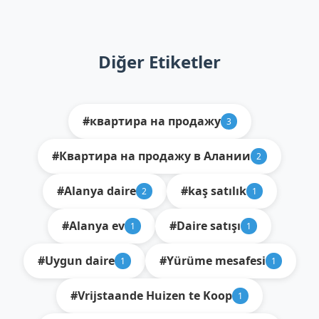
Diğer Etiketler
#квартира на продажу
3
#Квартира на продажу в Алании
2
#Alanya daire
#kaş satılık
2
1
#Alanya ev
#Daire satışı
1
1
#Uygun daire
#Yürüme mesafesi
1
1
#Vrijstaande Huizen te Koop
1