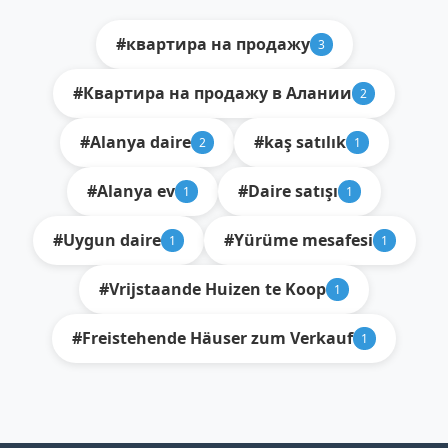
#квартира на продажу
3
#Квартира на продажу в Алании
2
#Alanya daire
#kaş satılık
2
1
#Alanya ev
#Daire satışı
1
1
#Uygun daire
#Yürüme mesafesi
1
1
#Vrijstaande Huizen te Koop
1
#Freistehende Häuser zum Verkauf
1