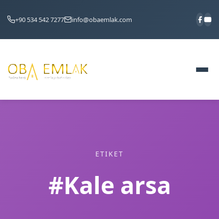
+90 534 542 7277
info@obaemlak.com
ETIKET
#Kale arsa