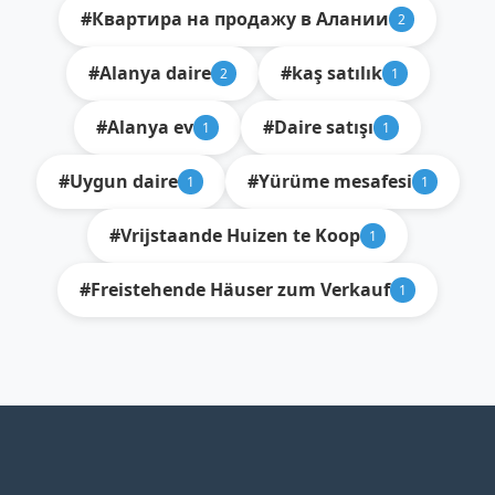
#Квартира на продажу в Алании
2
#Alanya daire
#kaş satılık
2
1
#Alanya ev
#Daire satışı
1
1
#Uygun daire
#Yürüme mesafesi
1
1
#Vrijstaande Huizen te Koop
1
#Freistehende Häuser zum Verkauf
1