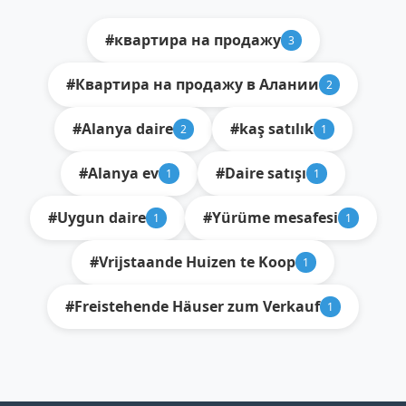
#квартира на продажу
3
#Квартира на продажу в Алании
2
#Alanya daire
#kaş satılık
2
1
#Alanya ev
#Daire satışı
1
1
#Uygun daire
#Yürüme mesafesi
1
1
#Vrijstaande Huizen te Koop
1
#Freistehende Häuser zum Verkauf
1