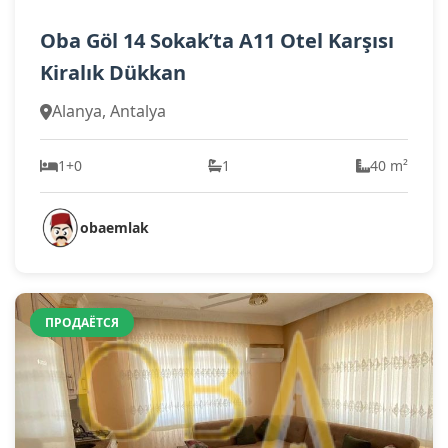
Oba Göl 14 Sokak’ta A11 Otel Karşısı
Kiralık Dükkan
Alanya, Antalya
1+0
1
40 m²
obaemlak
ПРОДАЁТСЯ