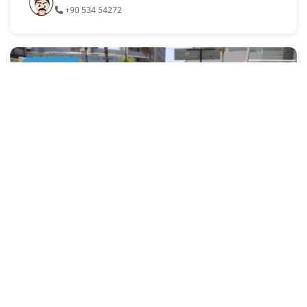
+90 534 54272
В АРЕНДУ
250.000 ₺
Oba Göl A11 Otel karşısı kiralık 40 M2
Dükkan
Alanya, Antalya