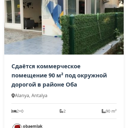
Сдаётся коммерческое
помещение 90 м² под окружной
дорогой в районе Оба
Alanya, Antalya
2+0
2
90 m²
obaemlak