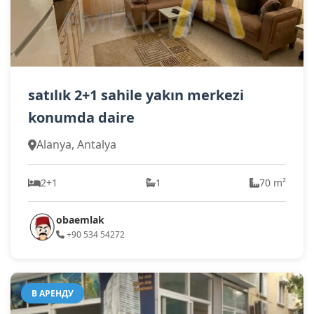
satılık 2+1 sahile yakın merkezi
konumda daire
Alanya, Antalya
2+1
1
70 m²
obaemlak
+90 534 54272
В АРЕНДУ