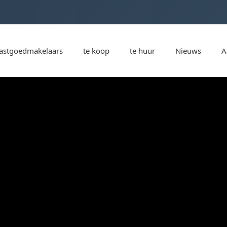
astgoedmakelaars
te koop
te huur
Nieuws
A