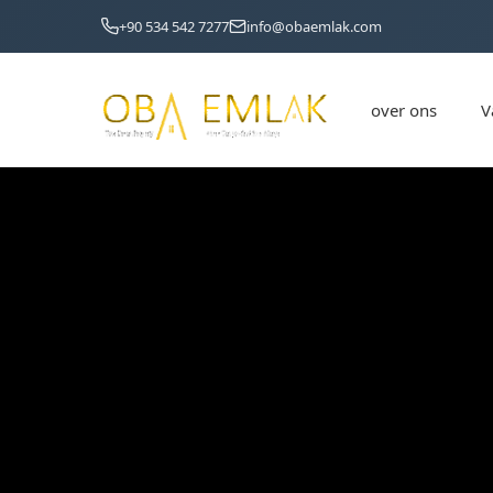
₺
₺
₺
₺
Gör
Gör
+90 534 542 7277
info@obaemlak.com
over ons
V