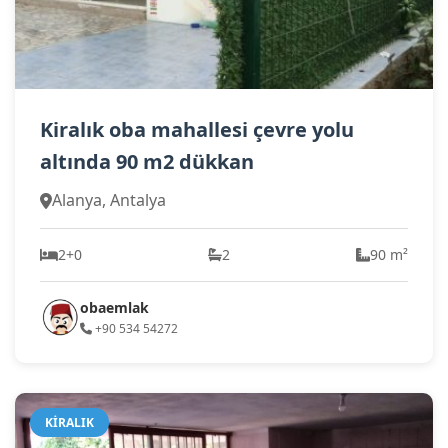
Kiralık oba mahallesi çevre yolu
altında 90 m2 dükkan
Alanya, Antalya
2+0
2
90 m²
obaemlak
+90 534 54272
KIRALIK