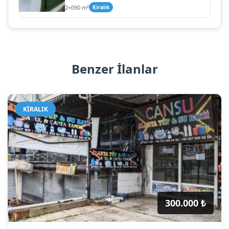
2+0
90 m²
Kiralık
Benzer İlanlar
KIRALIK
300.000 ₺