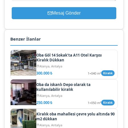
Mesaj Gönder
Benzer İlanlar
Oba Göl 14 Sokak’ta A11 Otel Karşısı
Kiralık Dükkan
Alanya, Antalya
300.000 ₺
1+0
40 m²
Kiralık
Oba da iskanlı Depo olarak ta
kullanılabilir kiralık
Alanya, Antalya
250.000 ₺
1+0
50 m²
Kiralık
Kiralık oba mahallesi çevre yolu altında 90
m2 dükkan
Alanya, Antalya