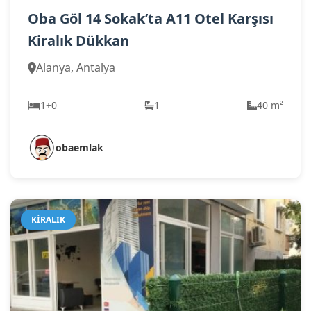
Oba Göl 14 Sokak’ta A11 Otel Karşısı
Kiralık Dükkan
Alanya, Antalya
1+0
1
40 m²
obaemlak
KIRALIK