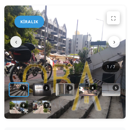
⛶
KIRALIK
‹
›
1
/ 7
1
2
3
4
5
6
7