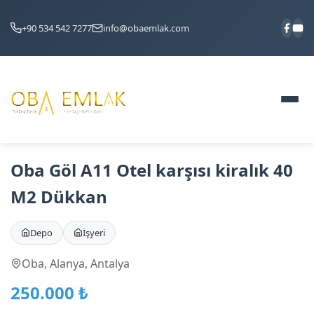
KIRALIK
+90 534 542 7277
info@obaemlak.com
Oba Göl A11 Otel karşısı kiralık 40
M2 Dükkan
Depo
İşyeri
Oba, Alanya, Antalya
250.000 ₺