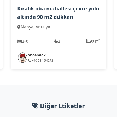
Kiralık oba mahallesi çevre yolu
altında 90 m2 dükkan
Alanya, Antalya
2+0
2
90 m²
obaemlak
+90 534 54272
Diğer Etiketler