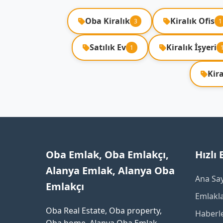
Oba Kiralık
Kiralık Ofis
3
1
Satılık Ev
Kiralık İşyeri
1
Kira
Oba Emlak, Oba Emlakçı,
Hızlı
Alanya Emlak, Alanya Oba
Ana Sa
Emlakçı
Emlakl
Oba Real Estate, Oba property,
Haberl