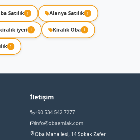
ba Satılık
Alanya Satılık
1
1
kiralık iyeri
Kiralık Oba
1
1
lık
1
İletişim
+90 534 542 7277
info@obaemlak.com
Oba Mahallesi, 14 Sokak Zafer