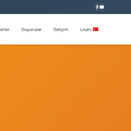
erler
Duyurular
İletişim
Lisan: