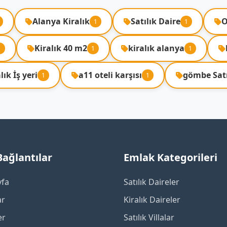
Alanya Kiralık
Satılık Daire
O
1
1
Kiralık 40 m2
kiralık alanya
1
1
1
lık İş yeri
a11 oteli karşısı
gömbe Satı
1
1
 Bağlantılar
Emlak Kategorileri
yfa
Satılık Daireler
ar
Kiralık Daireler
er
Satılık Villalar