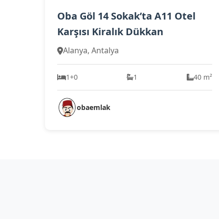
Oba Göl 14 Sokak’ta A11 Otel
Karşısı Kiralık Dükkan
Alanya, Antalya
1+0
1
40 m²
obaemlak