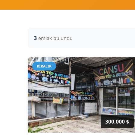
3
emlak bulundu
KIRALIK
300.000 ₺