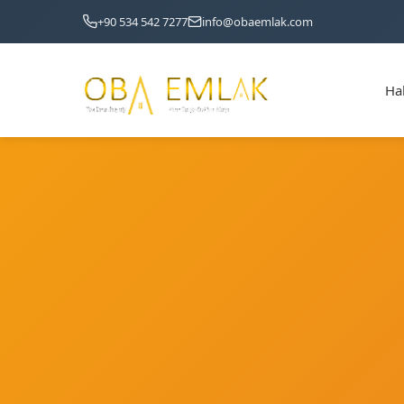
+90 534 542 7277
info@obaemlak.com
Ha