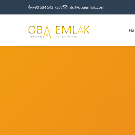
+90 534 542 7277
info@obaemlak.com
Ha