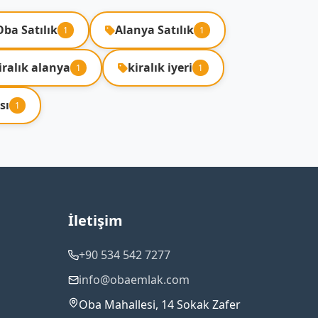
Oba Satılık
Alanya Satılık
1
1
iralık alanya
kiralık iyeri
1
1
sı
1
İletişim
+90 534 542 7277
info@obaemlak.com
Oba Mahallesi, 14 Sokak Zafer