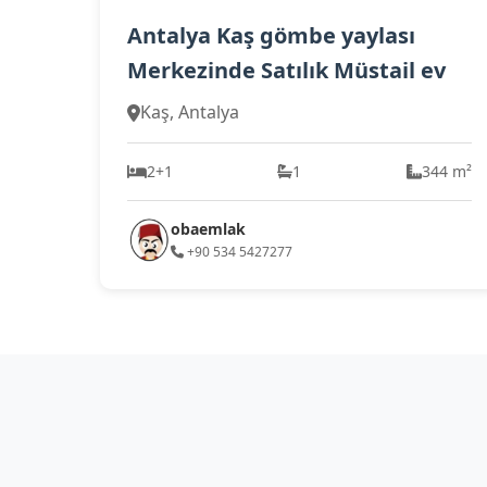
Antalya Kaş gömbe yaylası
Merkezinde Satılık Müstail ev
Kaş, Antalya
2+1
1
344 m²
obaemlak
+90 534 5427277