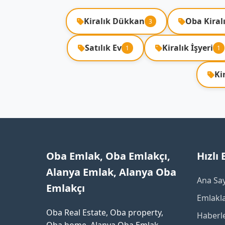
Kiralık Dükkan
Oba Kiral
3
Satılık Ev
Kiralık İşyeri
1
1
Ki
Oba Emlak, Oba Emlakçı,
Hızlı
Alanya Emlak, Alanya Oba
Ana Sa
Emlakçı
Emlakl
Oba Real Estate, Oba property,
Haberl