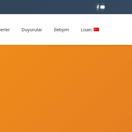
erler
Duyurular
İletişim
Lisan: