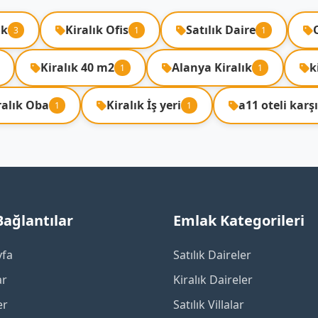
ık
Kiralık Ofis
Satılık Daire
3
1
1
Kiralık 40 m2
Alanya Kiralık
k
1
1
ralık Oba
Kiralık İş yeri
a11 oteli karşı
1
1
 Bağlantılar
Emlak Kategorileri
yfa
Satılık Daireler
ar
Kiralık Daireler
er
Satılık Villalar