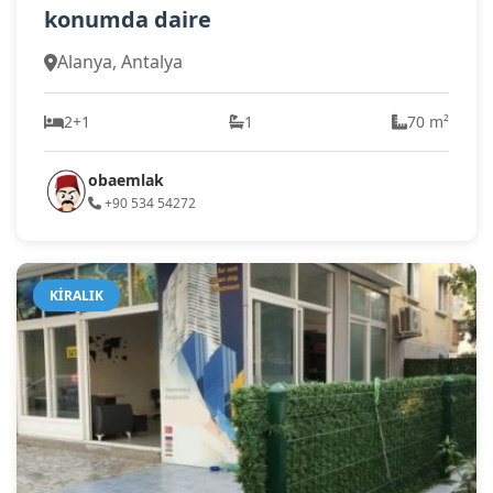
konumda daire
Alanya, Antalya
2+1
1
70 m²
obaemlak
+90 534 54272
KIRALIK