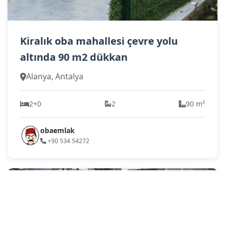
Kiralık oba mahallesi çevre yolu
altında 90 m2 dükkan
Alanya, Antalya
2+0
2
90 m²
obaemlak
+90 534 54272
KIRALIK