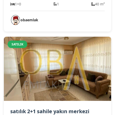
1+0
1
40 m²
obaemlak
SATILIK
satılık 2+1 sahile yakın merkezi