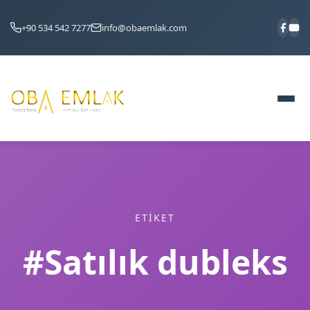
+90 534 542 7277
info@obaemlak.com
ETIKET
#Satılık dubleks