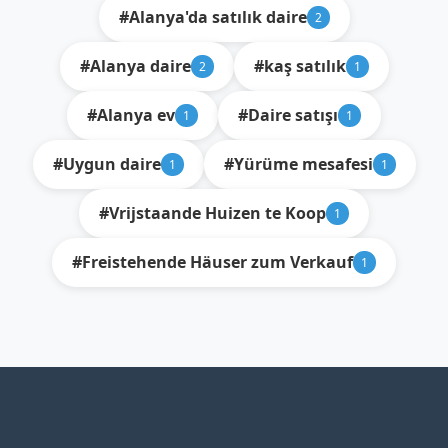
#Alanya'da satılık daire
2
#Alanya daire
#kaş satılık
2
1
#Alanya ev
#Daire satışı
1
1
#Uygun daire
#Yürüme mesafesi
1
1
#Vrijstaande Huizen te Koop
1
#Freistehende Häuser zum Verkauf
1