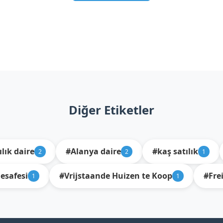
Diğer Etiketler
lık daire
#Alanya daire
#kaş satılık
2
2
1
safesi
#Vrijstaande Huizen te Koop
#Fre
1
1