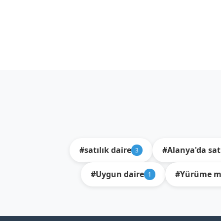
#satılık daire
#Alanya'da satı
3
#Uygun daire
#Yürüme me
1