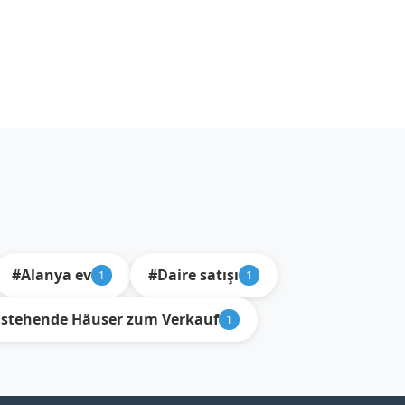
#Alanya ev
#Daire satışı
1
1
istehende Häuser zum Verkauf
1