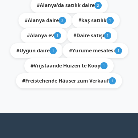
#Alanya'da satılık daire
2
#Alanya daire
#kaş satılık
2
1
#Alanya ev
#Daire satışı
1
1
#Uygun daire
#Yürüme mesafesi
1
1
#Vrijstaande Huizen te Koop
1
#Freistehende Häuser zum Verkauf
1