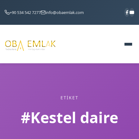
+90 534 542 7277
info@obaemlak.com
ETIKET
#Kestel daire