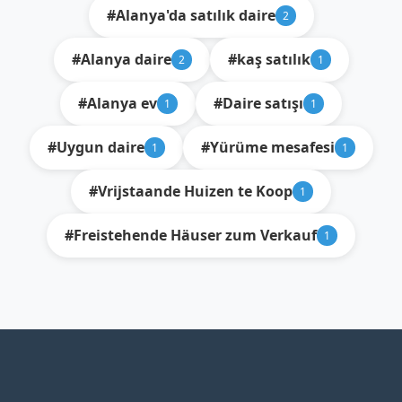
#Alanya'da satılık daire
2
#Alanya daire
#kaş satılık
2
1
#Alanya ev
#Daire satışı
1
1
#Uygun daire
#Yürüme mesafesi
1
1
#Vrijstaande Huizen te Koop
1
#Freistehende Häuser zum Verkauf
1