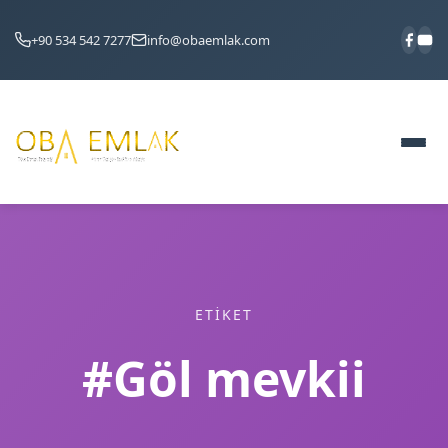
+90 534 542 7277
info@obaemlak.com
ETIKET
#Göl mevkii