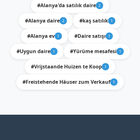
#Alanya'da satılık daire
2
#Alanya daire
#kaş satılık
2
1
#Alanya ev
#Daire satışı
1
1
#Uygun daire
#Yürüme mesafesi
1
1
#Vrijstaande Huizen te Koop
1
#Freistehende Häuser zum Verkauf
1