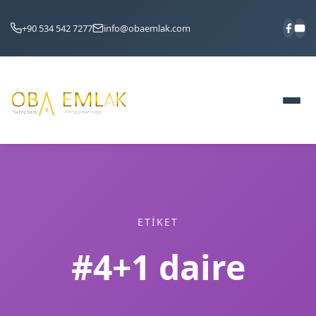
+90 534 542 7277
info@obaemlak.com
ETIKET
#4+1 daire