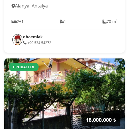
Alanya, Antalya
2+1
1
70 m²
obaemlak
+90 534 54272
ПРОДАЁТСЯ
18.000.000 ₺