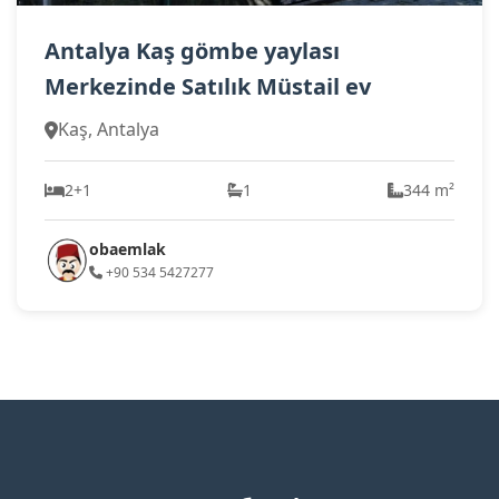
Antalya Kaş gömbe yaylası
Merkezinde Satılık Müstail ev
Kaş, Antalya
2+1
1
344 m²
obaemlak
+90 534 5427277