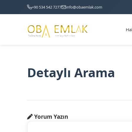
+90 534 542 7277
info@obaemlak.com
Ha
Detaylı Arama
Yorum Yazın