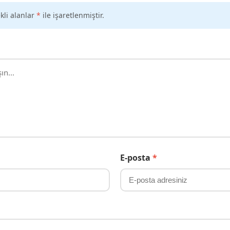
kli alanlar
*
ile işaretlenmiştir.
E-posta
*